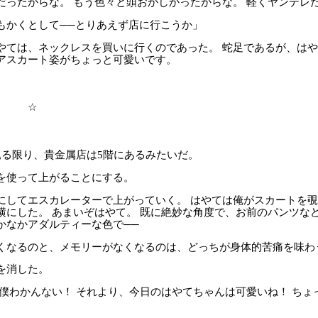
ったからな。 もう色々と頭おかしかったからな。 軽くヤンデレ
もかくとして──とりあえず店に行こうか」
ては、ネックレスを買いに行くのであった。 蛇足であるが、はや
アスカート姿がちょっと可愛いです。
☆
る限り、貴金属店は5階にあるみたいだ。
使って上がることにする。
してエスカレーターで上がっていく。 はやては俺がスカートを覗
横にした。 あまいぞはやて。 既に絶妙な角度で、お前のパンツな
かなかアダルティーな色で──
くなるのと、メモリーがなくなるのは、どっちが身体的苦痛を味わ
を消した。
 僕わかんない！ それより、今日のはやてちゃんは可愛いね！ ちょ