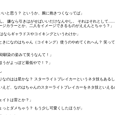
いいと思う？ というか、腕に抱きつくなってば」
ん。 嫌なら引きはがせばいいだけなんやし。 それはそれとして…
ージカラーとか、二人をイメージできるものがええんとちゃう？」
のはならギャラドスやコイキングというわけか」
ときになのはちゃん（コイキング）使うのやめてくれへん？ 笑っ
 幼馴染の姿みて笑うなんて！」
ほうがよっぽど最低やで！？」
し
りなのはは星かな？ スターライトブレイカーというネタ技もある
いえど、なのはちゃんのスターライトブレイカーをネタ技といえる
ェイトは雷とか？」
ょっとダメちゃう？ もう少し可愛くしたほうが」