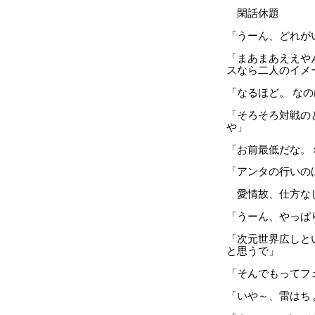
閑話休題
「うーん、どれが
「まあまあええや
スなら二人のイメ
「なるほど。 な
「そろそろ対戦の
や」
「お前最低だな。
「アンタの行いの
愛情故、仕方な
「うーん、やっぱ
「次元世界広しと
と思うで」
「そんでもってフ
「いや～、雷はち