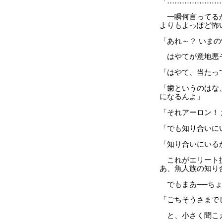
「…………………
一瞬何言ってるか
よりもよっぽど怖
「あれ～？ いまの
はやてが意地悪そ
「はやて、当たっ
「歯というのはな
になるんよ」
「それアーロン！
「でも知り合いに
「知り合いにいる
これがエリート捜
あ、魚人族の知り
でもまあ──ちょ
「ごちそうさまで
と、小さく聞こえ