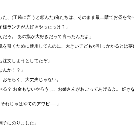
た、(正確に言うと頼んだ)俺たちは、そのまま最上階でお昼を食
子様ランチが大好きやったっけ？」
えだろ。 あの旗が大好きだって言ったんだよ」
気を引くために使用してんのに、大きい子どもが引っかかるとは夢
も注文しようとしてたぞ」
なんか！？」
おそらく、大丈夫じゃない。
べる？ お金もないやろうし、お姉さんがおごってあげるよ。 好き
 それじゃはやてのアワビ──」
調子にのりました」