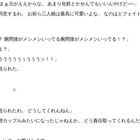
、まぁ元がええからな。 あまり化粧とかせんでもいいんやけど──」
同意するわ。 お前ら三人娘は最高に可愛いよな。 なのはとフェイ
？ 腕間接がメシメシいってる腕間接がメシメシいってる！？」
よ？」
うううううぅうううッ！！」
怒られた。
☆
怒られたわ。 どうしてくれんねん」
態カップルみたいになったじゃねえか。 どう責任取ってくれるん