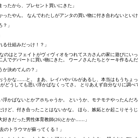
まったから、プレセント買いにきた」
かったやん。 なんでわたしがアンタの買い物に付き合わないとい
ろ？」
」
れる仕組みだっけ！？」
なのはとフェイトがヴィヴィオをつれてスカさんの家に遊びにいっ
二人でデパートに買い物にきた。 ウーノさんたちとケーキ作るん
うか決めてんの？」
おうかな……と。 まあ、レイハやバルがあるし、本当はもうちょ
れがどうしても思い浮かばなくってさ。 とりあえず自分なりに調べ
い浮かばないとかアホちゃうか。 というか、モテモテやったんだろ
だけど、付き合ったことはないかな。 ほら、嫉妬とか起こりそう
好きだった男性体育教師(26)とかか……」
過去のトラウマが蘇ってくる！」