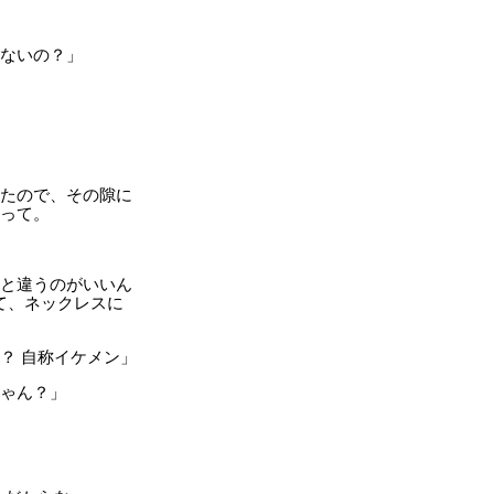
けないの？」
たので、その隙に
だって。
っと違うのがいいん
て、ネックレスに
？ 自称イケメン」
じゃん？」