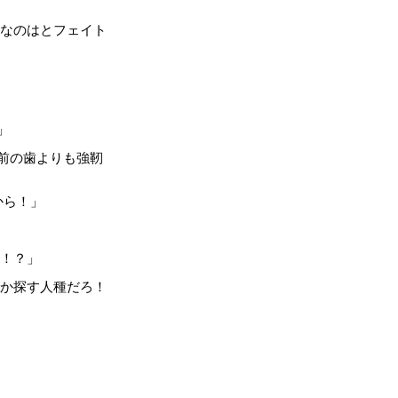
なのはとフェイト
」
前の歯よりも強靭
から！」
の！？」
か探す人種だろ！