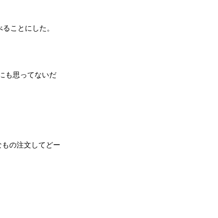
べることにした。
にも思ってないだ
なもの注文してどー