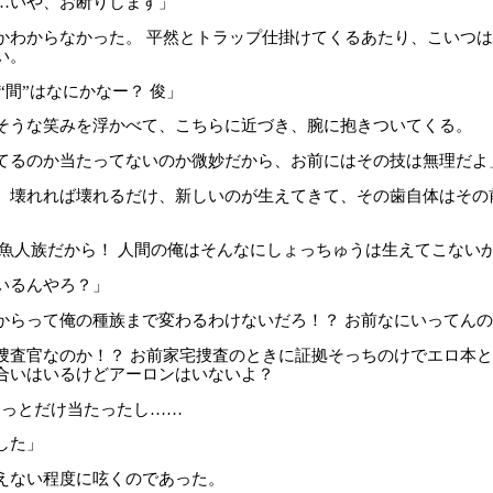
…いや、お断りします」
わからなかった。 平然とトラップ仕掛けてくるあたり、こいつは
い。
“間”はなにかなー？ 俊」
うな笑みを浮かべて、こちらに近づき、腕に抱きついてくる。
てるのか当たってないのか微妙だから、お前にはその技は無理だよ
、壊れれば壊れるだけ、新しいのが生えてきて、その歯自体はその
 魚人族だから！ 人間の俺はそんなにしょっちゅうは生えてこない
いるんやろ？」
からって俺の種族まで変わるわけないだろ！？ お前なにいってん
査官なのか！？ お前家宅捜査のときに証拠そっちのけでエロ本と
合いはいるけどアーロンはいないよ？
っとだけ当たったし……
した」
ない程度に呟くのであった。