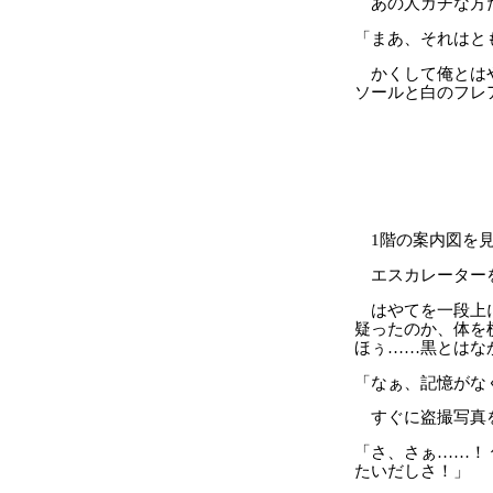
あの人ガチな方だ
「まあ、それはと
かくして俺とはや
ソールと白のフレ
1階の案内図を見
エスカレーターを
はやてを一段上に
疑ったのか、体を
ほぅ……黒とはな
「なぁ、記憶がな
すぐに盗撮写真
「さ、さぁ……！
たいだしさ！」