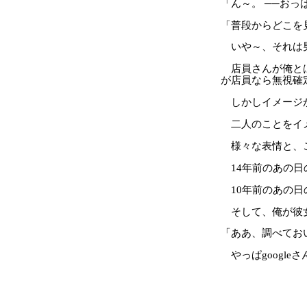
「ん～。 ──おっ
「普段からどこを
いや～、それは
店員さんが俺とは
が店員なら無視確
しかしイメージ
二人のことをイ
様々な表情と、こ
14年前のあの日
10年前のあの日
そして、俺が彼女
「ああ、調べてお
やっぱgoogle