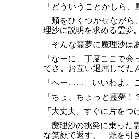
「どういうことかしら、
頬をひくつかせながら、
理沙に説明を求める霊夢
そんな霊夢に魔理沙はあ
「なーに、丁度ここで会
てさ。お互い退屈してた
「へー……、いいわよ。
「ちょ、ちょっと霊夢！
「大丈夫、すぐに片をつ
魔理沙の挑発に乗った霊
な笑顔で返す。 頬を引