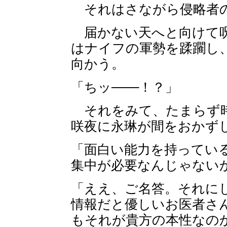
それはさながら侵略者の
届かない天へと向けて呪
はナイフの軍勢を蹂躙し
向かう。
「ちッ───！？」
それをみて、たまらず時
咲夜に永琳が間をおかず
「面白い能力を持ってい
集中が必要なんじゃない
「ええ、ご名答。それに
情報だと優しいお医者さ
もそれが貴方の本性なの